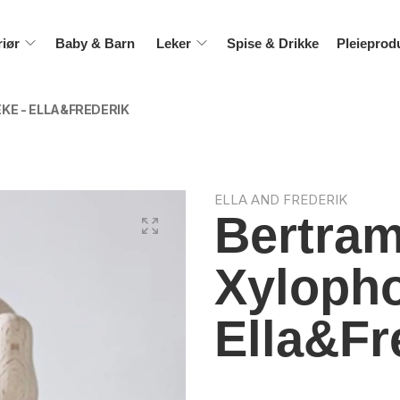
riør
Baby & Barn
Leker
Spise & Drikke
Pleieprod
E - ELLA&FREDERIK
ELLA AND FREDERIK
Bertram
Xylopho
Ella&Fr