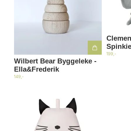
Clemen
Spinki
199,-
Wilbert Bear Byggeleke -
Ella&Frederik
149,-