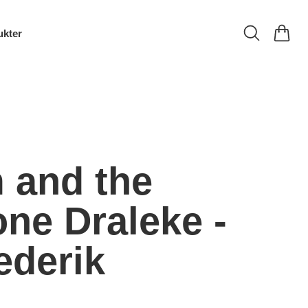
ukter
 and the
ne Draleke -
ederik