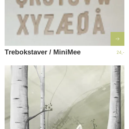
Trebokstaver / MiniMee
24,-