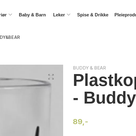
riør
Baby & Barn
Leker
Spise & Drikke
Pleieprod
DDY&BEAR
BUDDY & BEAR
Plastko
- Budd
89,-