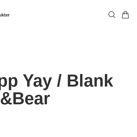
ukter
pp Yay / Blank
y&Bear