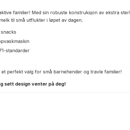
ktive familier! Med sin robuste konstruksjon av ekstra sterk
melk til små utflukter i løpet av dagen.
å snacks
ppvaskmaskin
N71-standarder
t perfekt valg for små barnehender og travle familier!
og søtt design venter på deg!