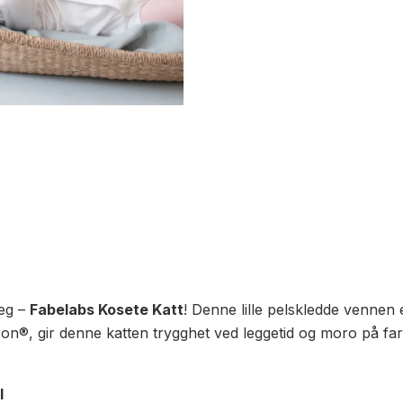
seg –
Fabelabs Kosete Katt
! Denne lille pelskledde vennen e
ron®, gir denne katten trygghet ved leggetid og moro på far
l