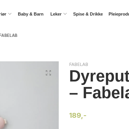
riør
Baby & Barn
Leker
Spise & Drikke
Pleieprod
 FABELAB
FABELAB
Dyreput
– Fabel
189,-