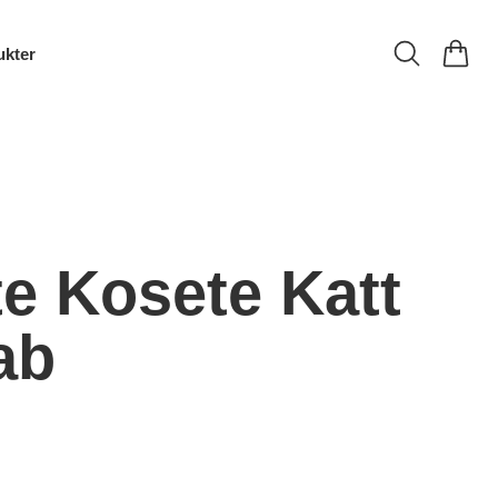
ukter
e Kosete Katt
ab