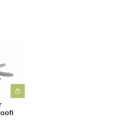
r
Poofi