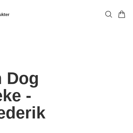
ukter
m Dog
ke -
ederik