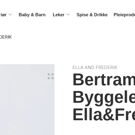
riør
Baby & Barn
Leker
Spise & Drikke
Pleieprod
DERIK
ELLA AND FREDERIK
Bertra
Byggele
Ella&Fr