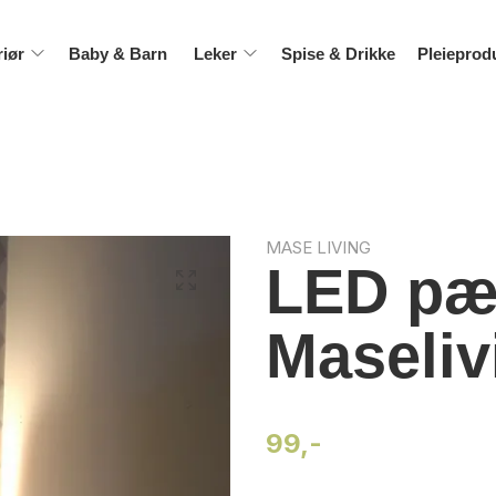
riør
Baby & Barn
Leker
Spise & Drikke
Pleieprod
MASE LIVING
LED pær
Maseliv
99,-