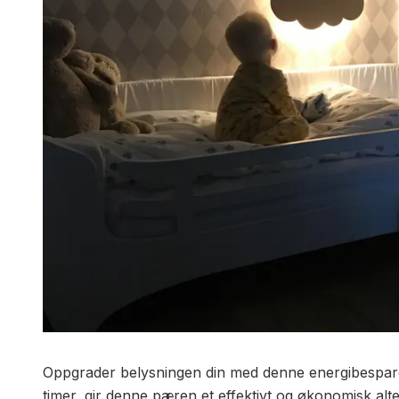
Oppgrader belysningen din med denne energibespare
timer, gir denne pæren et effektivt og økonomisk alte