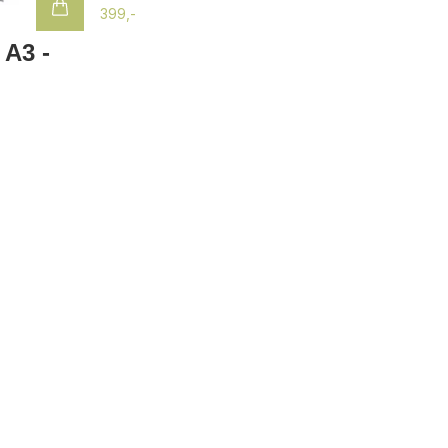
399,-
 A3 -