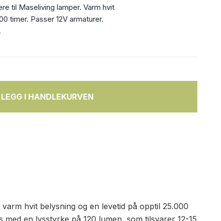
 til Maseliving lamper. Varm hvit
000 timer. Passer 12V armaturer.
.
LEGG I HANDLEKURVEN
rm hvit belysning og en levetid på opptil 25.000
lys med en lysstyrke på 120 lumen, som tilsvarer 12-15