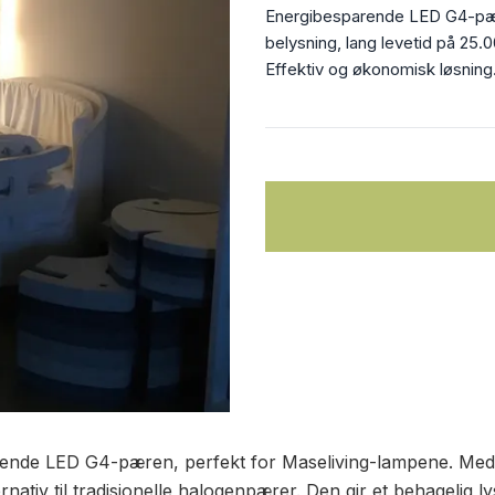
Energibesparende LED G4-pære
belysning, lang levetid på 25.
Effektiv og økonomisk løsning
nde LED G4-pæren, perfekt for Maseliving-lampene. Med va
rnativ til tradisjonelle halogenpærer. Den gir et behagelig 