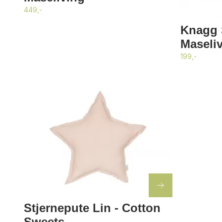
449,-
Knagg S
Maseli
199,-
Stjernepute Lin - Cotton
Sweets