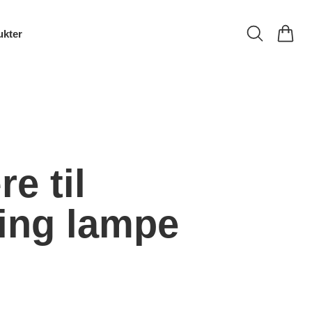
ukter
e til
ing lampe