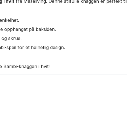
 i hvit
fra Maseliving. Denne stilfulle knaggen er perfekt
enkelhet.
e opphenget på baksiden.
 og skrue.
speil for et helhetlig design.
e Bambi-knaggen i hvit!