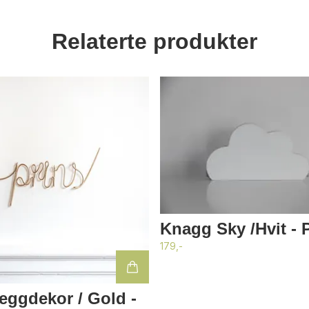
Relaterte produkter
Knagg Sky /Hvit - P
179,-
eggdekor / Gold -