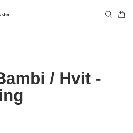
ukter
ambi / Hvit -
ing