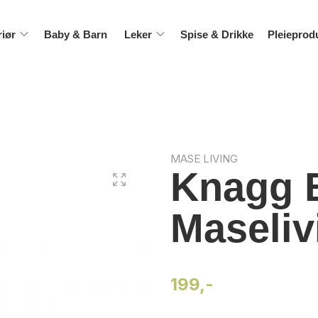
riør
Baby & Barn
Leker
Spise & Drikke
Pleieprod
MASE LIVING
Knagg B
Maseliv
199,-