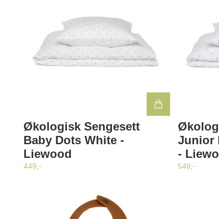
Økologisk Sengesett
Økolog
Baby Dots White -
Junior 
Liewood
- Liew
449,-
549,-