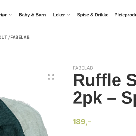
riør
Baby & Barn
Leker
Spise & Drikke
Pleieprod
OUT / FABELAB
FABELAB
Ruffle 
2pk – S
189,-