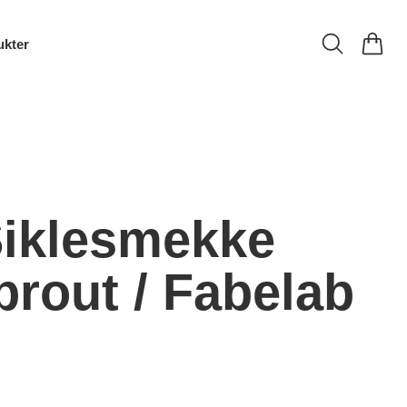
ukter
Siklesmekke
prout / Fabelab